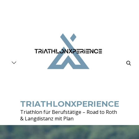
Skip
to
content
searc
TRIATHLONXPERIENCE
Triathlon für Berufstätige – Road to Roth
& Langdistanz mit Plan