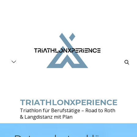
Skip
to
content
searc
TRIATHLONXPERIENCE
Triathlon für Berufstätige – Road to Roth
& Langdistanz mit Plan