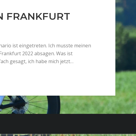
N FRANKFURT
ario ist eingetreten. Ich musste meinen
Frankfurt 2022 absagen. Was ist
fach gesagt, ich habe mich jetzt…