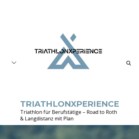
Skip
to
content
searc
TRIATHLONXPERIENCE
Triathlon für Berufstätige – Road to Roth
& Langdistanz mit Plan