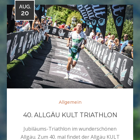
AUG.
20
Allgemein
40. ALLGÄU KULT TRIATHLON
Jubiläums-Triathlon im wunderschönen
Allgäu. Zum 40. mal findet der Allgäu KULT