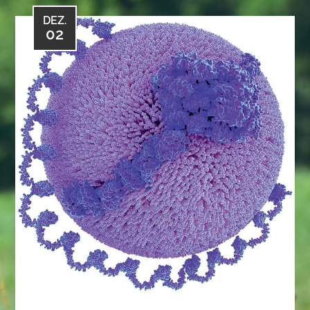
DEZ.
02