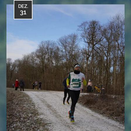
DEZ.
31