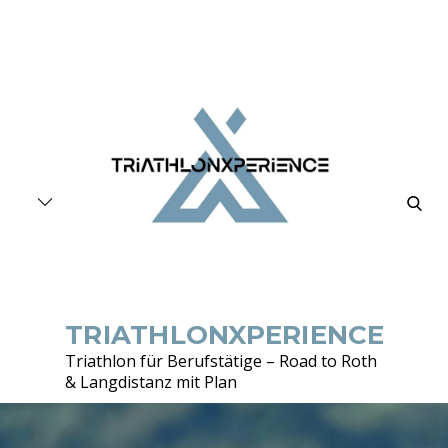
Skip
to
content
searc
TRIATHLONXPERIENCE
Triathlon für Berufstätige – Road to Roth
& Langdistanz mit Plan