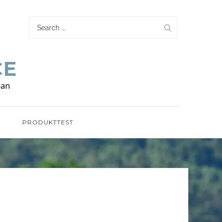
Search
for:
CE
lan
G
PRODUKTTEST