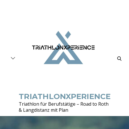
Skip
to
content
searc
TRIATHLONXPERIENCE
Triathlon für Berufstätige – Road to Roth
& Langdistanz mit Plan