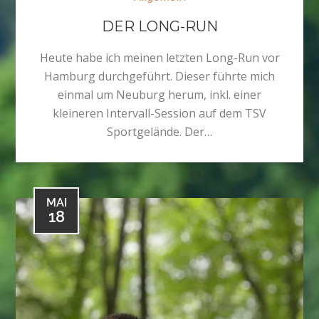
DER LONG-RUN
Heute habe ich meinen letzten Long-Run vor
Hamburg durchgeführt. Dieser führte mich
einmal um Neuburg herum, inkl. einer
kleineren Intervall-Session auf dem TSV
Sportgelände. Der…
MAI
18