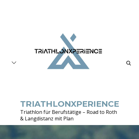
Skip
to
content
searc
TRIATHLONXPERIENCE
Triathlon für Berufstätige – Road to Roth
& Langdistanz mit Plan