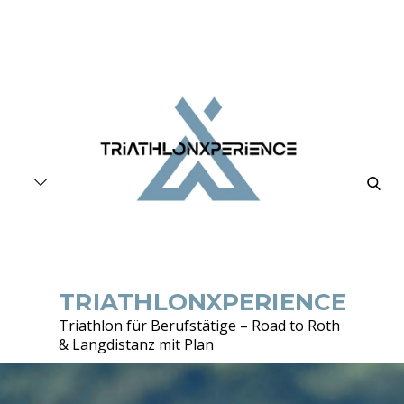
Skip
to
content
searc
TRIATHLONXPERIENCE
Triathlon für Berufstätige – Road to Roth
& Langdistanz mit Plan