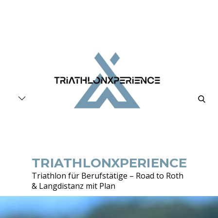
Skip
to
content
searc
TRIATHLONXPERIENCE
Triathlon für Berufstätige – Road to Roth
& Langdistanz mit Plan