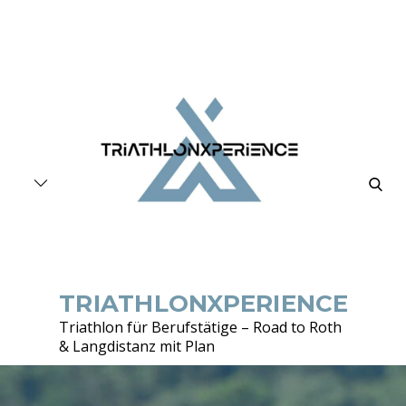
Skip
to
content
searc
TRIATHLONXPERIENCE
Triathlon für Berufstätige – Road to Roth
& Langdistanz mit Plan