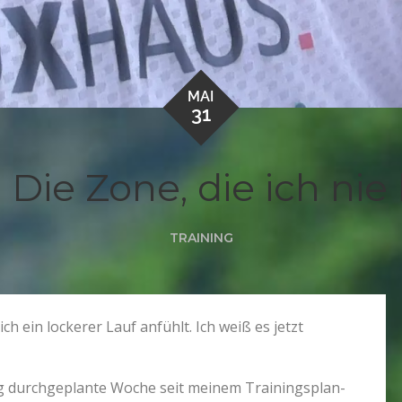
MAI
31
 Die Zone, die ich nie
TRAINING
ch ein lockerer Lauf anfühlt. Ich weiß es jetzt
dig durchgeplante Woche seit meinem Trainingsplan-