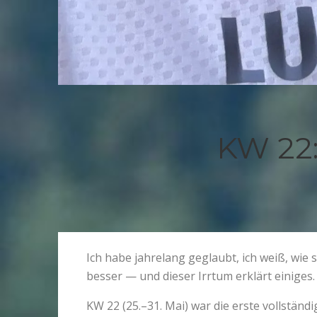
KW 22:
Ich habe jahrelang geglaubt, ich weiß, wie si
besser — und dieser Irrtum erklärt einiges.
KW 22 (25.–31. Mai) war die erste vollstän