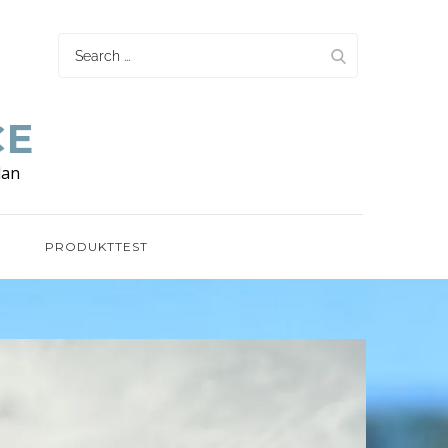
Search
for:
CE
lan
G
PRODUKTTEST