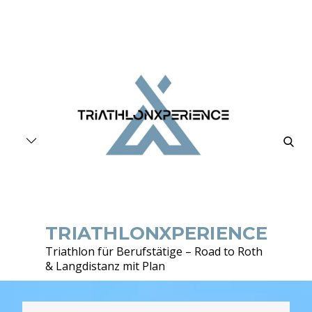
Skip
to
content
searc
TRIATHLONXPERIENCE
Triathlon für Berufstätige – Road to Roth
& Langdistanz mit Plan