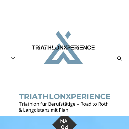
Skip
to
content
searc
TRIATHLONXPERIENCE
Triathlon für Berufstätige – Road to Roth
& Langdistanz mit Plan
MAI
04